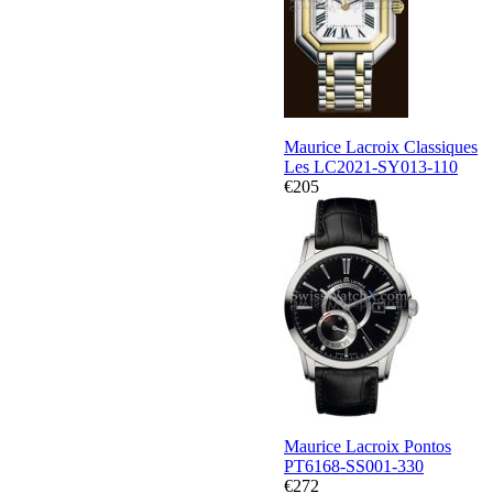
Maurice Lacroix Classiques
Les LC2021-SY013-110
€205
Maurice Lacroix Pontos
PT6168-SS001-330
€272