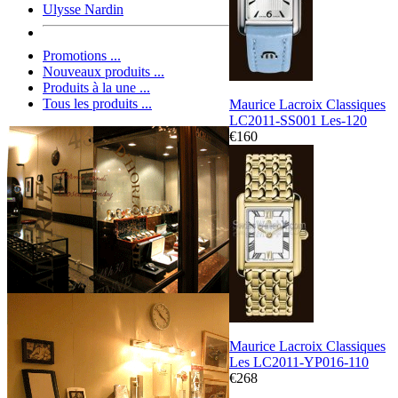
Ulysse Nardin
Promotions ...
Nouveaux produits ...
Produits à la une ...
Tous les produits ...
Maurice Lacroix Classiques
LC2011-SS001 Les-120
€160
Maurice Lacroix Classiques
Les LC2011-YP016-110
€268