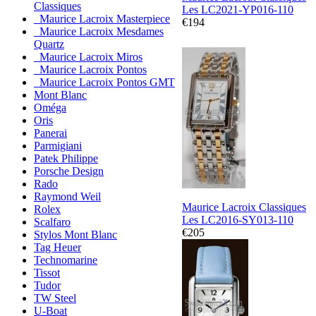
Classiques
Les LC2021-YP016-110
Maurice Lacroix Masterpiece
€194
Maurice Lacroix Mesdames
Quartz
Maurice Lacroix Miros
Maurice Lacroix Pontos
Maurice Lacroix Pontos GMT
Mont Blanc
Oméga
Oris
Panerai
Parmigiani
Patek Philippe
Porsche Design
Rado
Raymond Weil
Maurice Lacroix Classiques
Rolex
Les LC2016-SY013-110
Scalfaro
€205
Stylos Mont Blanc
Tag Heuer
Technomarine
Tissot
Tudor
TW Steel
U-Boat