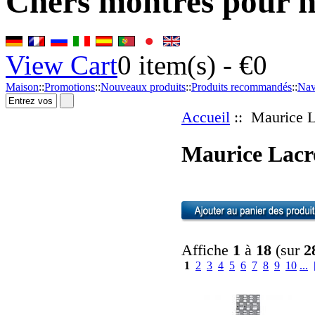
Chers montres pour 
View Cart
0
item(s) -
€0
Maison
::
Promotions
::
Nouveaux produits
::
Produits recommandés
::
Nav
Accueil
:: Maurice L
Maurice Lacr
Affiche
1
à
18
(sur
2
1
2
3
4
5
6
7
8
9
10
...