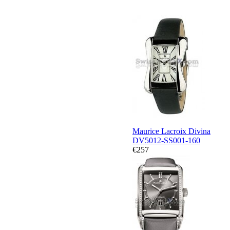
Maurice Lacroix Divina
DV5012-SS001-160
€257