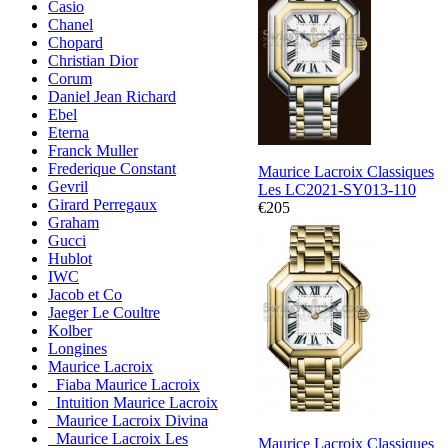
Casio
Chanel
Chopard
Christian Dior
Corum
Daniel Jean Richard
Ebel
Eterna
Franck Muller
Frederique Constant
Maurice Lacroix Classiques
Gevril
Les LC2021-SY013-110
Girard Perregaux
€205
Graham
Gucci
Hublot
IWC
Jacob et Co
Jaeger Le Coultre
Kolber
Longines
Maurice Lacroix
Fiaba Maurice Lacroix
Intuition Maurice Lacroix
Maurice Lacroix Divina
Maurice Lacroix Les
Maurice Lacroix Classiques