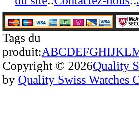
du site
::
Contactez-nous
::
Tags du
produit:
A
B
C
D
E
F
G
H
I
J
K
L
Copyright © 2026
Quality 
by
Quality Swiss Watches 