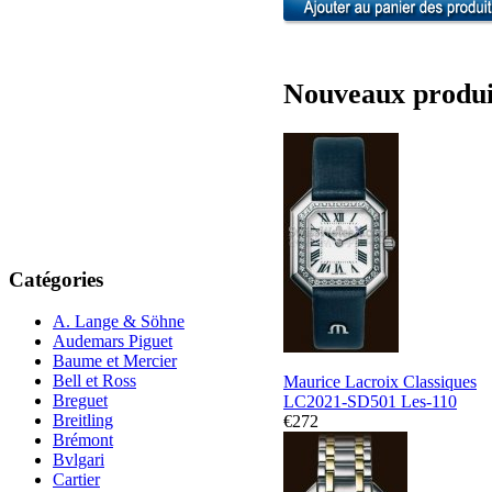
Nouveaux produi
Catégories
A. Lange & Söhne
Audemars Piguet
Baume et Mercier
Bell et Ross
Maurice Lacroix Classiques
Breguet
LC2021-SD501 Les-110
Breitling
€272
Brémont
Bvlgari
Cartier