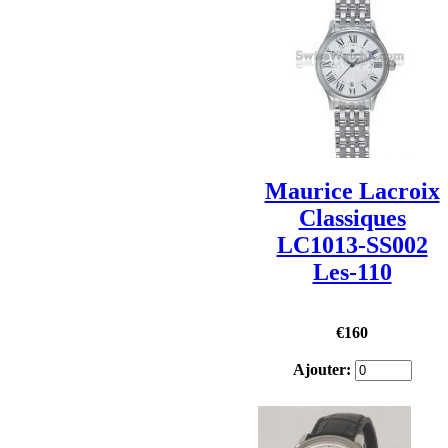
Maurice Lacroix
Classiques
LC1013-SS002
Les-110
€160
Ajouter: