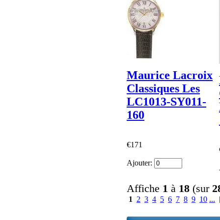
Maurice Lacroix
Classiques Les
LC1013-SY011-
160
€171
Ajouter:
Affiche
1
à
18
(sur
2
1
2
3
4
5
6
7
8
9
10
...