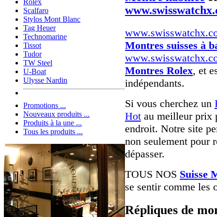
Rolex
www.swisswatchx
Scalfaro
Stylos Mont Blanc
Tag Heuer
www.swisswatchx.c
Technomarine
Montres suisses à b
Tissot
Tudor
www.swisswatchx.c
TW Steel
Montres Rolex
, et e
U-Boat
Ulysse Nardin
indépendants.
Si vous cherchez un
Promotions ...
Hot
au meilleur prix 
Nouveaux produits ...
Produits à la une ...
endroit. Notre site pe
Tous les produits ...
non seulement pour r
dépasser.
TOUS NOS
Suisse 
se sentir comme les o
Répliques de mon