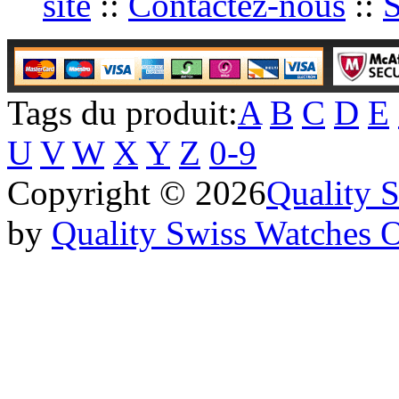
site
::
Contactez-nous
::
S
Tags du produit:
A
B
C
D
E
U
V
W
X
Y
Z
0-9
Copyright © 2026
Quality 
by
Quality Swiss Watches 