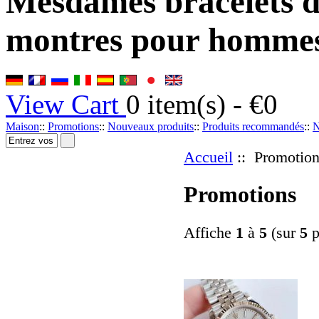
Mesdames bracelets 
montres pour homme
View Cart
0
item(s) -
€0
Maison
::
Promotions
::
Nouveaux produits
::
Produits recommandés
::
N
Accueil
:: Promotion
Promotions
Affiche
1
à
5
(sur
5
p