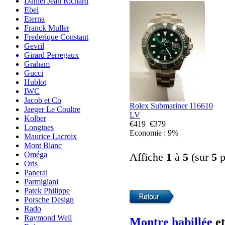
Daniel Jean Richard
Ebel
Eterna
Franck Muller
Frederique Constant
Gevril
Girard Perregaux
Graham
Gucci
Hublot
IWC
Jacob et Co
Rolex Submariner 116610
Jaeger Le Coultre
LV
Kolber
€419
€379
Longines
Economie : 9%
Maurice Lacroix
Mont Blanc
Oméga
Affiche
1
à
5
(sur
5
p
Oris
Panerai
Parmigiani
Patek Philippe
Porsche Design
Rado
Raymond Weil
Montre habillée
e