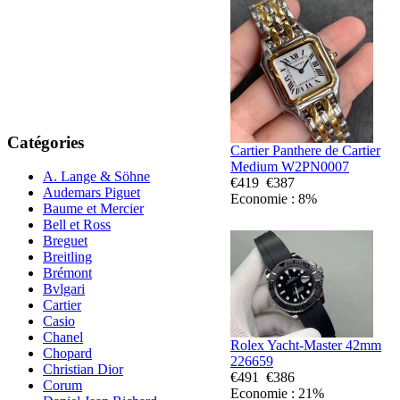
Catégories
Cartier Panthere de Cartier
Medium W2PN0007
A. Lange & Söhne
€419
€387
Audemars Piguet
Economie : 8%
Baume et Mercier
Bell et Ross
Breguet
Breitling
Brémont
Bvlgari
Cartier
Casio
Chanel
Rolex Yacht-Master 42mm
Chopard
226659
Christian Dior
€491
€386
Corum
Economie : 21%