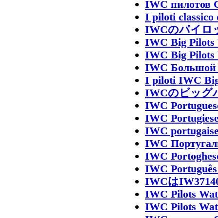
IWC пилотов 
I piloti classi
IWCのパイロ
IWC Big Pilot
IWC Big Pilot
IWC Большой 
I piloti IWC B
IWCのビッグパ
IWC Portugues
IWC Portugies
IWC portugais
IWC Португал
IWC Portoghes
IWC Português
IWCはIW37
IWC Pilots Wat
IWC Pilots Wat