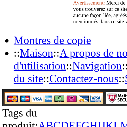
Avertissement:
Merci de 
vous trouverez sur ce sit
aucune façon liée, agréés
mentionnés dans ce site 
Montres de copie
::
Maison
::
A propos de n
d'utilisation
::
Navigation
:
du site
::
Contactez-nous
::
Tags du
produit:
A
B
C
D
E
F
G
H
I
J
K
L