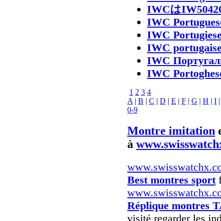
IWCはIW50
IWC Portugues
IWC Portugies
IWC portugais
IWC Португал
IWC Portoghes
1
2
3
4
A
|
B
|
C
|
D
|
E
|
F
|
G
|
H
|
I
0-9
Montre imitation
à
www.swisswatch
www.swisswatchx.c
Best montres sport
f
www.swisswatchx.c
Réplique montres 
visité regarder les i