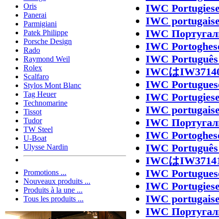
IWC Portugies
Oris
Panerai
IWC portugais
Parmigiani
IWC Португал
Patek Philippe
Porsche Design
IWC Portoghes
Rado
IWC Português
Raymond Weil
Rolex
IWCはIW37
Scalfaro
IWC Portugues
Stylos Mont Blanc
Tag Heuer
IWC Portugies
Technomarine
IWC portugais
Tissot
IWC Португал
Tudor
TW Steel
IWC Portoghes
U-Boat
IWC Português
Ulysse Nardin
IWCはIW37
IWC Portugues
Promotions ...
Nouveaux produits ...
IWC Portugies
Produits à la une ...
IWC portugais
Tous les produits ...
IWC Португал