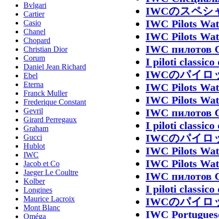
Bvlgari
IWCのスペシャル
Cartier
IWC Pilots Wat
Casio
Chanel
IWC Pilots Wat
Chopard
IWC пилотов 
Christian Dior
Corum
I piloti classi
Daniel Jean Richard
IWCのパイロ
Ebel
Eterna
IWC Pilots Wat
Franck Muller
IWC Pilots Wat
Frederique Constant
IWC пилотов 
Gevril
Girard Perregaux
I piloti classi
Graham
IWCのパイロ
Gucci
Hublot
IWC Pilots Wat
IWC
IWC Pilots Wat
Jacob et Co
Jaeger Le Coultre
IWC пилотов 
Kolber
I piloti classi
Longines
Maurice Lacroix
IWCのパイロ
Mont Blanc
IWC Portugues
Oméga