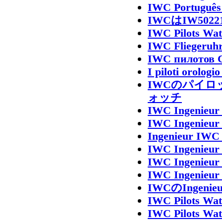
IWC Português
IWCはIW50
IWC Pilots Wat
IWC Fliegeruhr
IWC пилотов С
I piloti orolog
IWCのパイロ
ォッチ
IWC Ingenieur
IWC Ingenieur
Ingenieur IWC
IWC Ingenieur
IWC Ingenieur
IWC Ingenieur
IWCのIngenieu
IWC Pilots Wat
IWC Pilots Wat