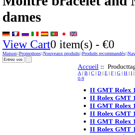
Montre bracelet and 
dames
View Cart
0
item(s) -
€0
Maison
::
Promotions
::
Nouveaux produits
::
Produits recommandés
::
Nav
Accueil
:: Producttag
A
|
B
|
C
|
D
|
E
|
F
|
G
|
H
|
I
0-9
II GMT Rolex 
II Rolex GMT 
II GMT Rolex 
II Rolex GMT 
II GMT Rolex 
II Rolex GMT 