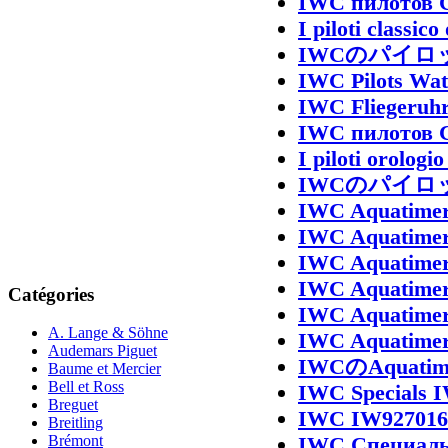
IWC пилотов 
I piloti classi
IWCのパイロ
IWC Pilots Wa
IWC Fliegeruh
IWC пилотов 
I piloti orolo
IWCのパイロッ
IWC Aquatime
IWC Aquatime
IWC Aquatime
IWC Aquatime
Catégories
IWC Aquatime
A. Lange & Söhne
IWC Aquatime
Audemars Piguet
IWCのAquatime
Baume et Mercier
Bell et Ross
IWC Specials 
Breguet
IWC IW927016 
Breitling
IWC Специаль
Brémont