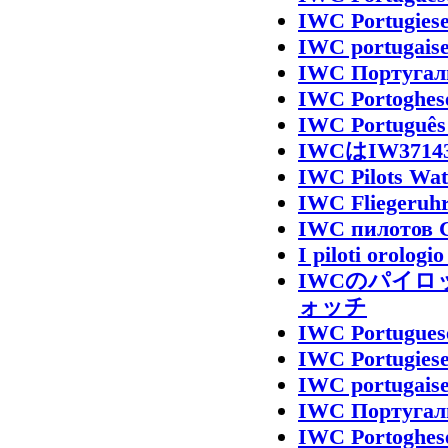
IWC Portugies
IWC portugais
IWC Португал
IWC Portoghes
IWC Português
IWCはIW37
IWC Pilots Wat
IWC Fliegeruhr
IWC пилотов С
I piloti orolog
IWCのパイロ
ォッチ
IWC Portugues
IWC Portugies
IWC portugais
IWC Португал
IWC Portoghes