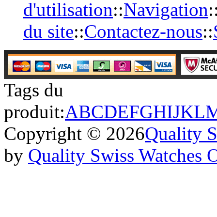
d'utilisation
::
Navigation
:
du site
::
Contactez-nous
::
Tags du
produit:
A
B
C
D
E
F
G
H
I
J
K
L
Copyright © 2026
Quality 
by
Quality Swiss Watches 