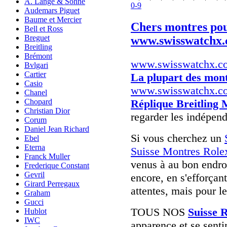
A. Lange & Söhne
0-9
Audemars Piguet
Baume et Mercier
Chers montres po
Bell et Ross
Breguet
www.swisswatchx
Breitling
Brémont
www.swisswatchx.c
Bvlgari
Cartier
La plupart des mont
Casio
www.swisswatchx.c
Chanel
Réplique Breitling 
Chopard
Christian Dior
regarder les indépend
Corum
Daniel Jean Richard
Si vous cherchez un
Ebel
Eterna
Suisse Montres Role
Franck Muller
venus à au bon endroi
Frederique Constant
Gevril
encore, en s'efforça
Girard Perregaux
attentes, mais pour l
Graham
Gucci
TOUS NOS
Suisse 
Hublot
IWC
apparence et se senti