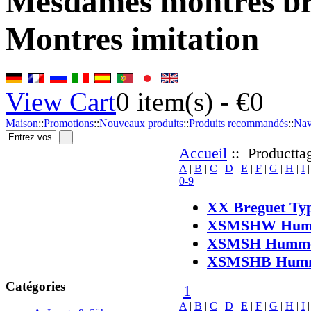
Mesdames montres bra
Montres imitation
View Cart
0
item(s) -
€0
Maison
::
Promotions
::
Nouveaux produits
::
Produits recommandés
::
Nav
Accueil
:: Productta
A
|
B
|
C
|
D
|
E
|
F
|
G
|
H
|
I
0-9
XX Breguet Typ
XSMSHW Humm
XSMSH Hummer
XSMSHB Humme
Catégories
1
A
|
B
|
C
|
D
|
E
|
F
|
G
|
H
|
I