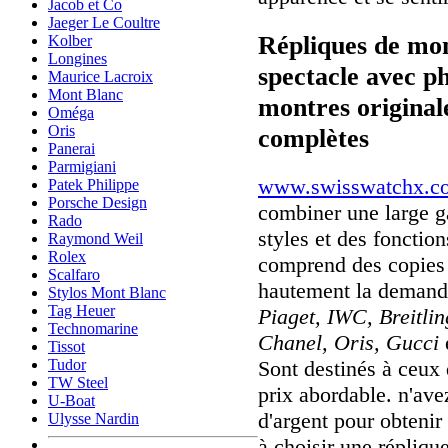
Jacob et Co
Jaeger Le Coultre
Répliques de mon
Kolber
Longines
spectacle avec p
Maurice Lacroix
Mont Blanc
montres originale
Oméga
Oris
complètes
Panerai
Parmigiani
www.swisswatchx.c
Patek Philippe
Porsche Design
combiner une large 
Rado
styles et des fonctio
Raymond Weil
Rolex
comprend des copies 
Scalfaro
hautement la deman
Stylos Mont Blanc
Tag Heuer
Piaget, IWC, Breitli
Technomarine
Chanel, Oris, Gucci
Tissot
Sont destinés à ceux 
Tudor
TW Steel
prix abordable. n'av
U-Boat
d'argent pour obtenir
Ulysse Nardin
à choisir une réplique