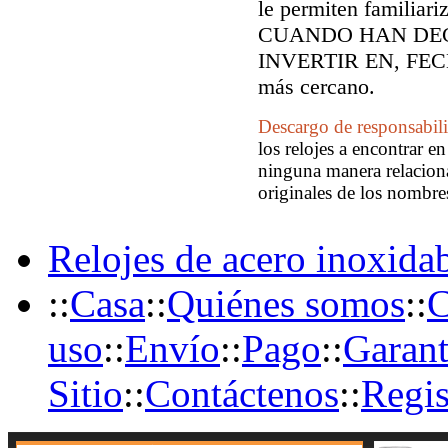
le permiten familiari
CUANDO HAN DEC
INVERTIR EN, FECH
más cercano.
Descargo de responsabil
los relojes a encontrar e
ninguna manera relaciona
originales de los nombre
Relojes de acero inoxida
::
Casa
::
Quiénes somos
::
C
uso
::
Envío
::
Pago
::
Garant
Sitio
::
Contáctenos
::
Regis