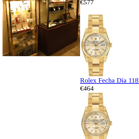
€577
Rolex Fecha Día 11
€464