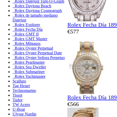
Rolex Datejust Turn-O-Graph
Rolex Daytona Beach
Rolex Daytona Cosmograph
Rolex de tamaño mediano
Datejust
Rolex Fecha Día 189
Rolex Explorer
Rolex Fecha Día
€577
Rolex GMT II
Rolex GMT Master
Rolex Milgauss
Rolex Oyster Perpetual
Rolex Oyster Perpetual Date
Rolex Oyster Señora Perpetuo
Rolex Pearlmaster
Rolex Sea Dweller
Rolex Submariner
Rolex Yachtmaster
Scalfaro
Tag Heuer
Technomarine
Tissot
Rolex Fecha Día 189
Tudor
€566
TW Acero
U-Boat
Ulysse Nardin