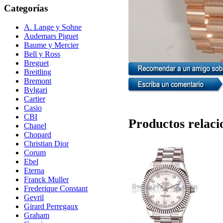
Categorías
A. Lange y Sohne
Audemars Piguet
Baume y Mercier
Bell y Ross
Breguet
Breitling
Bremont
Bvlgari
Cartier
Casio
CBI
Productos relaci
Chanel
Chopard
Christian Dior
Corum
Ebel
Eterna
Franck Muller
Frederique Constant
Gevril
Girard Perregaux
Graham