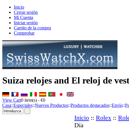
Inicio
Cerrar sesión
Mi Cuenta
Iniciar sesión
Carrito de la compra
Comprobar
Suiza relojes and El reloj de vest
View Cart
0
item(s) -
€0
Casa
::
Especiales
::
Nuevos Productos
::
Productos destacados
::
Envío
::
P
Inicio
::
Rolex
::
Rol
Día