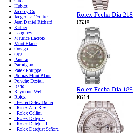
Gucci
Hublot
Jacob y Co
Rolex Fecha Día 21
Jaeger Le Coultre
€538
Jean Daniel Richard
Kolber
Longines
Maurice Lacroix
Mont Blanc
Omega
Oris
Panerai
Parmigiani
Patek Philippe
Plumas Mont Blanc
Porsche Design
Rado
Rolex Fecha Día 18
Raymond Weil
€614
Rolex
Fecha Rolex Dama
Rolex Aire Rey
Rolex Cellini
Rolex Datejust
Rolex Datejust II
Rolex Datejust Señora