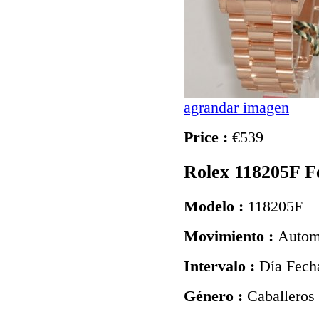
agrandar imagen
Price :
€539
Rolex 118205F F
Modelo :
118205F
Movimiento :
Autom
Intervalo :
Día Fech
Género :
Caballeros