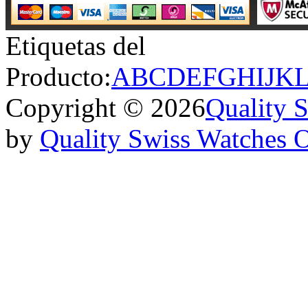
Etiquetas del
Producto:
A
B
C
D
E
F
G
H
I
J
K
Copyright © 2026
Quality 
by
Quality Swiss Watches 