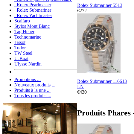
Rolex Pearlmaster
Rolex Submariner 5513
Rolex Submariner
€272
Rolex Yachtmaster
Scalfaro
Stylos Mont Blanc
Tag Heuer
Technomarine
Tissot
Tudor
TW Steel
U-Boat
Ulysse Nardin
Promotions ...
Rolex Submariner 116613
Nouveaux produits ...
LN
Produits à la une ...
€430
Tous les produits ...
Produits Phares 