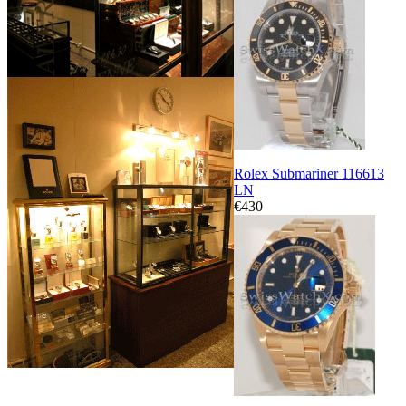
Rolex Submariner 116613
LN
€430