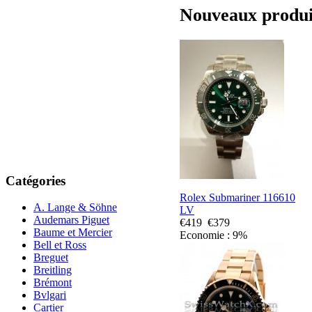
Nouveaux produit
Catégories
Rolex Submariner 116610
A. Lange & Söhne
LV
Audemars Piguet
€419
€379
Baume et Mercier
Economie : 9%
Bell et Ross
Breguet
Breitling
Brémont
Bvlgari
Cartier