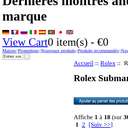
Dernières montres an
marque
View Cart
0
item(s) -
€0
Maison
::
Promotions
::
Nouveaux produits
::
Produits recommandés
::
Nav
Accueil
::
Rolex
:: R
Rolex Submar
Affiche
1
à
18
(sur
3
1
2
[Suiv >>]