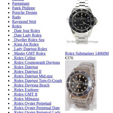
Parmigiani
Patek Philippe
Porsche Design
Rado
Raymond Weil
Rolex
Date Jour Rolex
Date Lady Rolex
Dweller Rolex Sea
King Air Rolex
Lady Datejust Rolex
Rolex Submariner 14060M
Master GMT Rolex
€376
Rolex Cellini
Rolex Cosmograph Daytona
Rolex Datejust
Rolex Datejust II
Rolex Datejust Mid-size
Rolex Datejust Turn-O-Graph
Rolex Daytona Beach
Rolex Explorer
Rolex GMT II
Rolex Milgauss
Rolex Oyster Perpetual
Rolex Oyster Perpetual Date
Rolex Oyster Perpetual Lady