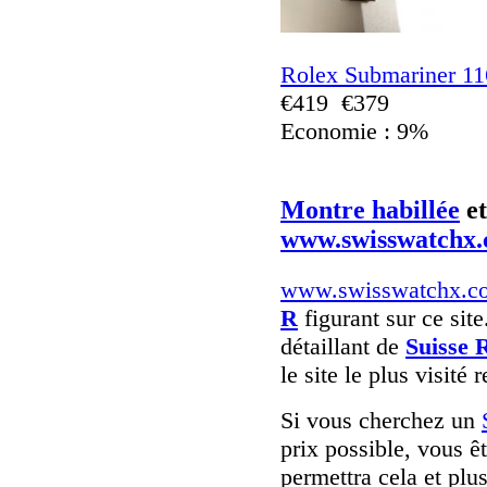
Rolex Submariner 1
€419
€379
Economie : 9%
Montre habillée
e
www.swisswatchx
www.swisswatchx.c
R
figurant sur ce sit
détaillant de
Suisse 
le site le plus visité
Si vous cherchez un
prix possible, vous ê
permettra cela et plu