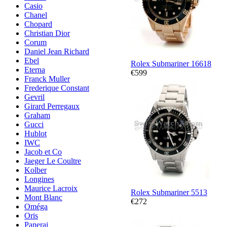
Casio
Chanel
Chopard
Christian Dior
Corum
Daniel Jean Richard
Ebel
Rolex Submariner 16618
Eterna
€599
Franck Muller
Frederique Constant
Gevril
Girard Perregaux
Graham
Gucci
Hublot
IWC
Jacob et Co
Jaeger Le Coultre
Kolber
Longines
Maurice Lacroix
Rolex Submariner 5513
Mont Blanc
€272
Oméga
Oris
Panerai