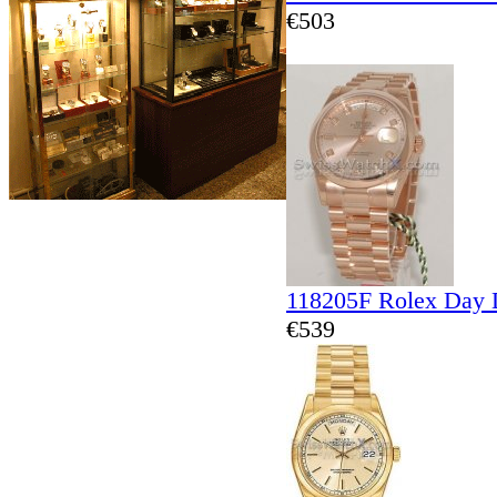
€503
118205F Rolex Day 
€539