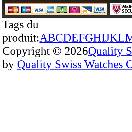
Tags du
produit:
A
B
C
D
E
F
G
H
I
J
K
L
Copyright © 2026
Quality 
by
Quality Swiss Watches 