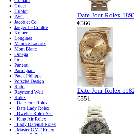
Graham
Gucci
Hublot
Date Jour Rolex 18
IWC
€566
Jacob et Co
Jaeger Le Coultre
Kolber
Longines
Maurice Lacroix
Mont Blanc
Oméga
Oris
Panerai
Parmigiani
Patek Philippe
Porsche Design
Rado
Date Jour Rolex 118
Raymond Weil
€551
Rolex
Date Jour Rolex
Date Lady Rolex
Dweller Rolex Sea
King Air Rolex
Lady Datejust Rolex
Master GMT Rolex