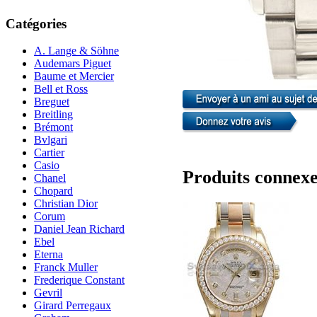
Catégories
A. Lange & Söhne
Audemars Piguet
Baume et Mercier
Bell et Ross
Breguet
Breitling
Brémont
Bvlgari
Cartier
Casio
Produits connex
Chanel
Chopard
Christian Dior
Corum
Daniel Jean Richard
Ebel
Eterna
Franck Muller
Frederique Constant
Gevril
Girard Perregaux