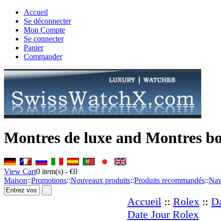
Accueil
Se déconnecter
Mon Compte
Se connecter
Panier
Commander
Montres de luxe and Montres b
View Cart
0
item(s) -
€0
Maison
::
Promotions
::
Nouveaux produits
::
Produits recommandés
::
Nav
Accueil
::
Rolex
::
Da
Date Jour Rolex