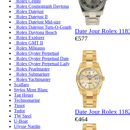
Rolex Cellini
Rolex Cosmograph Daytona
Rolex Datejust
Rolex Datejust II
Rolex Datejust Mid-size
Rolex Datejust Turn-O-Graph
Date Jour Rolex 118
Rolex Daytona Beach
€577
Rolex Explorer
Rolex GMT II
Rolex Milgauss
Rolex Oyster Perpetual
Rolex Oyster Perpetual Date
Rolex Oyster Perpetual Lady
Rolex Pearlmaster
Rolex Submariner
Rolex Yachtmaster
Scalfaro
Stylos Mont Blanc
Tag Heuer
Technomarine
Tissot
Date Jour Rolex 118
Tudor
TW Steel
€464
U-Boat
Ulysse Nardin