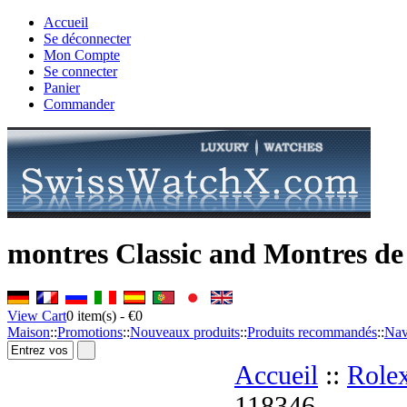
Accueil
Se déconnecter
Mon Compte
Se connecter
Panier
Commander
montres Classic and Montres de
View Cart
0
item(s) -
€0
Maison
::
Promotions
::
Nouveaux produits
::
Produits recommandés
::
Nav
Accueil
::
Role
118346