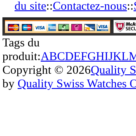
du site
::
Contactez-nous
::
Tags du
produit:
A
B
C
D
E
F
G
H
I
J
K
L
Copyright © 2026
Quality 
by
Quality Swiss Watches 