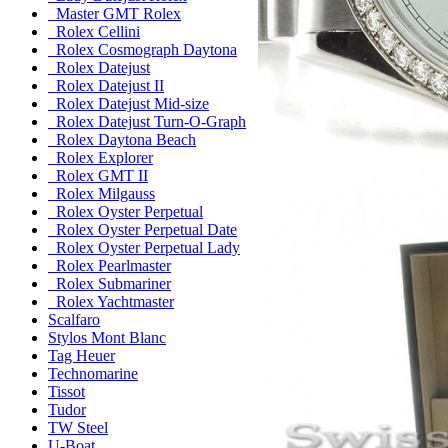
Master GMT Rolex
Rolex Cellini
Rolex Cosmograph Daytona
Rolex Datejust
Rolex Datejust II
Rolex Datejust Mid-size
Rolex Datejust Turn-O-Graph
Rolex Daytona Beach
Rolex Explorer
Rolex GMT II
Rolex Milgauss
Rolex Oyster Perpetual
Rolex Oyster Perpetual Date
Rolex Oyster Perpetual Lady
Rolex Pearlmaster
Rolex Submariner
Rolex Yachtmaster
Scalfaro
Stylos Mont Blanc
Tag Heuer
Technomarine
Tissot
Tudor
TW Steel
U-Boat