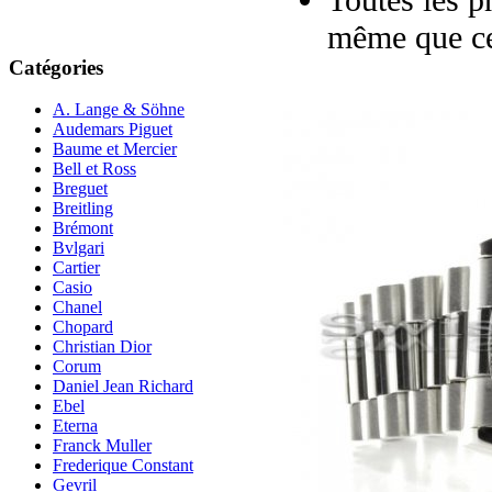
même que ce
Catégories
A. Lange & Söhne
Audemars Piguet
Baume et Mercier
Bell et Ross
Breguet
Breitling
Brémont
Bvlgari
Cartier
Casio
Chanel
Chopard
Christian Dior
Corum
Daniel Jean Richard
Ebel
Eterna
Franck Muller
Frederique Constant
Gevril