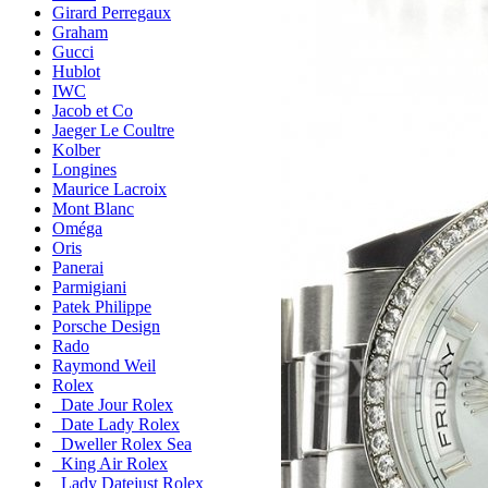
Girard Perregaux
Graham
Gucci
Hublot
IWC
Jacob et Co
Jaeger Le Coultre
Kolber
Longines
Maurice Lacroix
Mont Blanc
Oméga
Oris
Panerai
Parmigiani
Patek Philippe
Porsche Design
Rado
Raymond Weil
Rolex
Date Jour Rolex
Date Lady Rolex
Dweller Rolex Sea
King Air Rolex
Lady Datejust Rolex