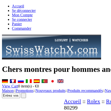
Accueil
Se déconnecter
Mon Compte
Se connecter
Panier
Commander
Chers montres pour hommes and
View Cart
0
item(s) -
€0
Maison
::
Promotions
::
Nouveaux produits
::
Produits recommandés
::
Nav
Accueil
::
Rolex
::
Ro
80299