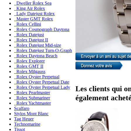
Dweller Rolex Sea
King Air Rolex
Lady Datejust Rolex
Master GMT Rolex
Rolex Cellini
Rolex Cosmograph Daytona
Rolex Datejust
Rolex Datejust II
Rolex Datejust Mid-size
Rolex Datejust Turn-O-Graph
Rolex Daytona Beach
Rolex Explorer
Rolex GMT II
Rolex Milgauss
Rolex Oyster Perpetual
Rolex Oyster Perpetual Date
Les clients qui o
Rolex Oyster Perpetual Lady
Rolex Pearlmaster
également acheté
Rolex Submariner
Rolex Yachtmaster
Scalfaro
Stylos Mont Blanc
Tag Heuer
Technomarine
Tissot