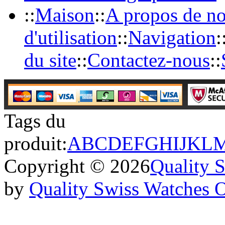
::
Maison
::
A propos de n
d'utilisation
::
Navigation
:
du site
::
Contactez-nous
::
Tags du
produit:
A
B
C
D
E
F
G
H
I
J
K
L
Copyright © 2026
Quality 
by
Quality Swiss Watches 