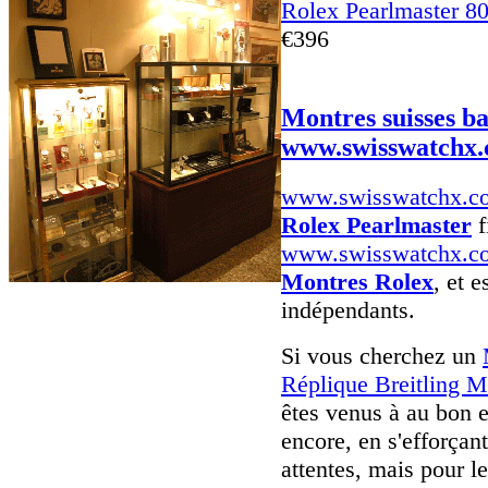
Rolex Pearlmaster 8
€396
Montres suisses b
www.swisswatchx
www.swisswatchx.c
Rolex Pearlmaster
f
www.swisswatchx.c
Montres Rolex
, et e
indépendants.
Si vous cherchez un
Réplique Breitling M
êtes venus à au bon e
encore, en s'efforça
attentes, mais pour l