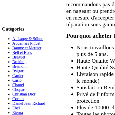
recommandons pas de 
en nageant ou prendr
en mesure d'accepter
réparation sous garan
Catégories
Pourquoi acheter 
A. Lange & Söhne
Audemars Piguet
Nous travaillons
Baume et Mercier
Bell et Ross
plus de 5 ans.
Breguet
Haute Qualité 
Breitling
Haute Qualité Sw
Brémont
Bvlgari
Livraison rapide 
Cartier
le monde).
Casio
Chanel
Satisfait ou Rem
Chopard
Privé de l'inform
Christian Dior
Corum
protection.
Daniel Jean Richard
Plus de 10000 cli
Ebel
Eterna
Toutes les photos