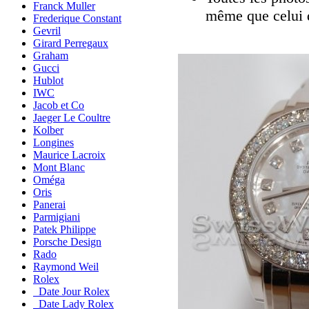
Franck Muller
même que celui 
Frederique Constant
Gevril
Girard Perregaux
Graham
Gucci
Hublot
IWC
Jacob et Co
Jaeger Le Coultre
Kolber
Longines
Maurice Lacroix
Mont Blanc
Oméga
Oris
Panerai
Parmigiani
Patek Philippe
Porsche Design
Rado
Raymond Weil
Rolex
Date Jour Rolex
Date Lady Rolex