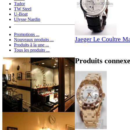
Tudor
TW Steel
U-Boat
Ulysse Nardin
Promotions ...
Jaeger Le Coultre M
Nouveaux produits ...
Produits à la une ...
Tous les produits ...
Produits connex