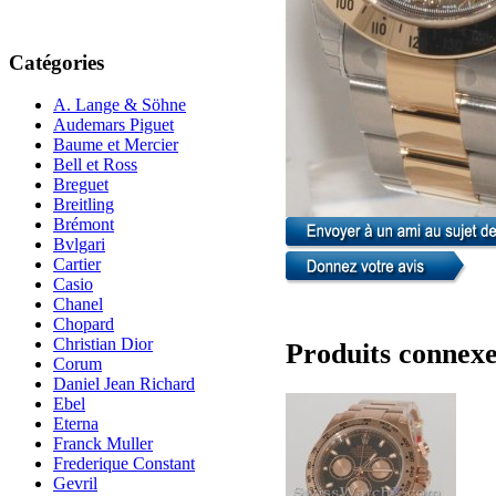
Catégories
A. Lange & Söhne
Audemars Piguet
Baume et Mercier
Bell et Ross
Breguet
Breitling
Brémont
Bvlgari
Cartier
Casio
Chanel
Chopard
Christian Dior
Produits connex
Corum
Daniel Jean Richard
Ebel
Eterna
Franck Muller
Frederique Constant
Gevril