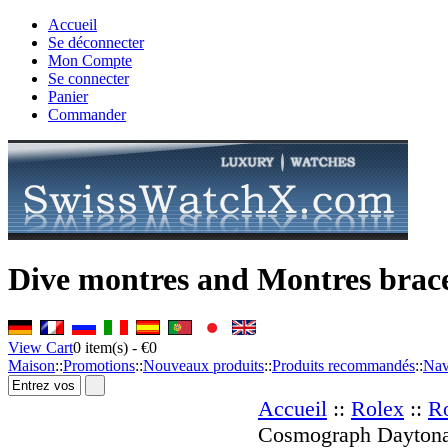
Accueil
Se déconnecter
Mon Compte
Se connecter
Panier
Commander
Dive montres and Montres brace
View Cart
0
item(s) -
€0
Maison
::
Promotions
::
Nouveaux produits
::
Produits recommandés
::
Nav
Accueil
::
Rolex
::
R
Cosmograph Dayton