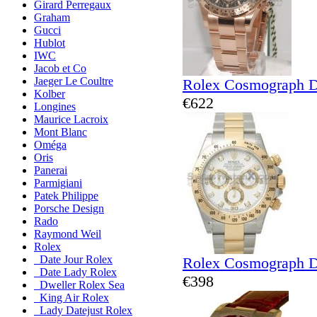
Girard Perregaux
Graham
Gucci
Hublot
IWC
Jacob et Co
Jaeger Le Coultre
Rolex Cosmograph D
Kolber
€622
Longines
Maurice Lacroix
Mont Blanc
Oméga
Oris
Panerai
Parmigiani
Patek Philippe
Porsche Design
Rado
Raymond Weil
Rolex
Date Jour Rolex
Rolex Cosmograph D
Date Lady Rolex
€398
Dweller Rolex Sea
King Air Rolex
Lady Datejust Rolex