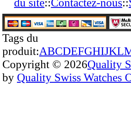
du site
::
Contactez-nous
::
Tags du
produit:
A
B
C
D
E
F
G
H
I
J
K
L
Copyright © 2026
Quality 
by
Quality Swiss Watches 