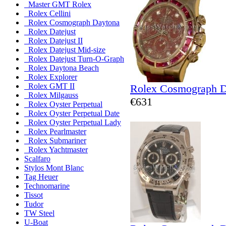
Master GMT Rolex
Rolex Cellini
Rolex Cosmograph Daytona
Rolex Datejust
Rolex Datejust II
Rolex Datejust Mid-size
Rolex Datejust Turn-O-Graph
Rolex Daytona Beach
Rolex Explorer
Rolex GMT II
Rolex Cosmograph 
Rolex Milgauss
€631
Rolex Oyster Perpetual
Rolex Oyster Perpetual Date
Rolex Oyster Perpetual Lady
Rolex Pearlmaster
Rolex Submariner
Rolex Yachtmaster
Scalfaro
Stylos Mont Blanc
Tag Heuer
Technomarine
Tissot
Tudor
TW Steel
U-Boat