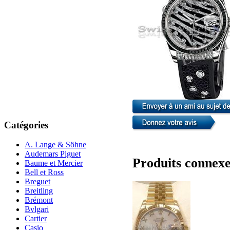
Catégories
A. Lange & Söhne
Audemars Piguet
Produits connex
Baume et Mercier
Bell et Ross
Breguet
Breitling
Brémont
Bvlgari
Cartier
Casio