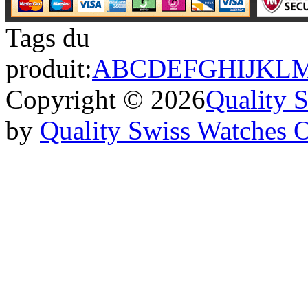
Tags du
produit:
A
B
C
D
E
F
G
H
I
J
K
L
Copyright © 2026
Quality 
by
Quality Swiss Watches 