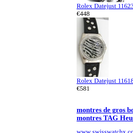
Rolex Datejust 1162
€448
Rolex Datejust 116
€581
montres de gros 
montres TAG Heu
www.swisswatchx.c