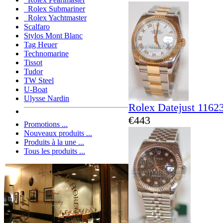
Rolex Submariner
Rolex Yachtmaster
Scalfaro
Stylos Mont Blanc
Tag Heuer
Technomarine
Tissot
Tudor
TW Steel
U-Boat
Ulysse Nardin
Rolex Datejust 1162
€443
Promotions ...
Nouveaux produits ...
Produits à la une ...
Tous les produits ...