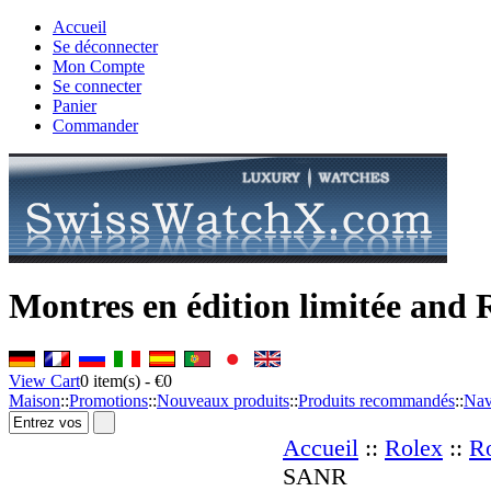
Accueil
Se déconnecter
Mon Compte
Se connecter
Panier
Commander
Montres en édition limitée and 
View Cart
0
item(s) -
€0
Maison
::
Promotions
::
Nouveaux produits
::
Produits recommandés
::
Nav
Accueil
::
Rolex
::
Ro
SANR