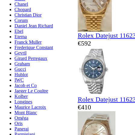
Chanel
Chopard
Christian Dior
Corum
Daniel Jean Richard
Ebel
Rolex Datejust 1162
Eterna
€592
Franck Muller
Frederique Constant
Gevril
Girard Perregaux
Graham
Gucci
Hublot
IWC
Jacob et Co
Jaeger Le Coultre
Kolber
Rolex Datejust 1162
Longines
€410
Maurice Lacroix
Mont Blanc
Oméga
Oris
Panerai
Parmigiani