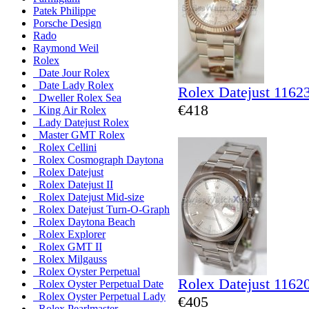
Patek Philippe
Porsche Design
Rado
Raymond Weil
Rolex
Date Jour Rolex
Date Lady Rolex
Rolex Datejust 1162
Dweller Rolex Sea
€418
King Air Rolex
Lady Datejust Rolex
Master GMT Rolex
Rolex Cellini
Rolex Cosmograph Daytona
Rolex Datejust
Rolex Datejust II
Rolex Datejust Mid-size
Rolex Datejust Turn-O-Graph
Rolex Daytona Beach
Rolex Explorer
Rolex GMT II
Rolex Milgauss
Rolex Oyster Perpetual
Rolex Datejust 1162
Rolex Oyster Perpetual Date
Rolex Oyster Perpetual Lady
€405
Rolex Pearlmaster