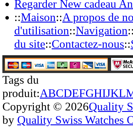
Regarder New cadeau An
::
Maison
::
A propos de n
d'utilisation
::
Navigation
:
du site
::
Contactez-nous
::
Tags du
produit:
A
B
C
D
E
F
G
H
I
J
K
L
Copyright © 2026
Quality 
by
Quality Swiss Watches 