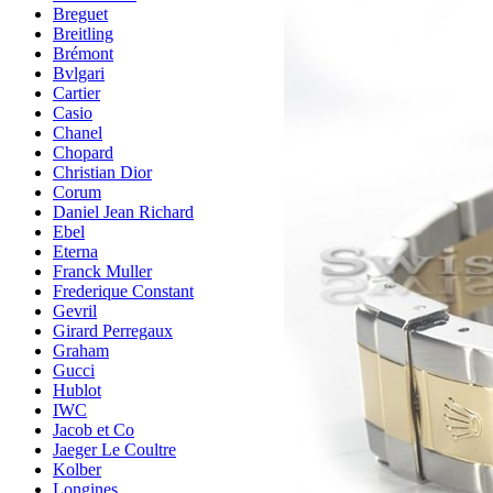
Breguet
Breitling
Brémont
Bvlgari
Cartier
Casio
Chanel
Chopard
Christian Dior
Corum
Daniel Jean Richard
Ebel
Eterna
Franck Muller
Frederique Constant
Gevril
Girard Perregaux
Graham
Gucci
Hublot
IWC
Jacob et Co
Jaeger Le Coultre
Kolber
Longines