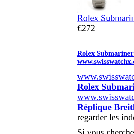
Rolex Submari
€272
Rolex Submariner
www.swisswatchx
www.swisswat
Rolex Submari
www.swisswat
Réplique Breit
regarder les in
Si vous cherch