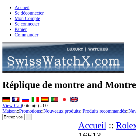
Accueil
Se déconnecter
Mon Compte
Se connecter
Panier
Commander
Réplique de montre and Montres
View Cart
0
item(s) -
€0
Maison
::
Promotions
::
Nouveaux produits
::
Produits recommandés
::
Nav
Accueil
::
Role
16613