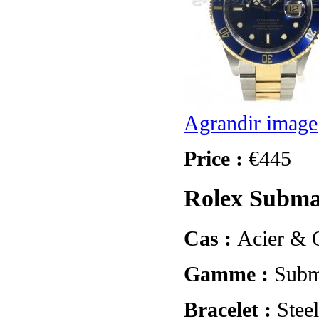
Agrandir image
Price :
€445
Rolex Subma
Cas :
Acier & 
Gamme :
Subm
Bracelet :
Stee