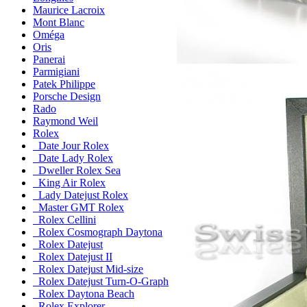
Maurice Lacroix
Mont Blanc
Oméga
Oris
Panerai
Parmigiani
Patek Philippe
Porsche Design
Rado
Raymond Weil
Rolex
Date Jour Rolex
Date Lady Rolex
Dweller Rolex Sea
King Air Rolex
Lady Datejust Rolex
Master GMT Rolex
Rolex Cellini
Rolex Cosmograph Daytona
Rolex Datejust
Rolex Datejust II
Rolex Datejust Mid-size
Rolex Datejust Turn-O-Graph
Rolex Daytona Beach
Rolex Explorer